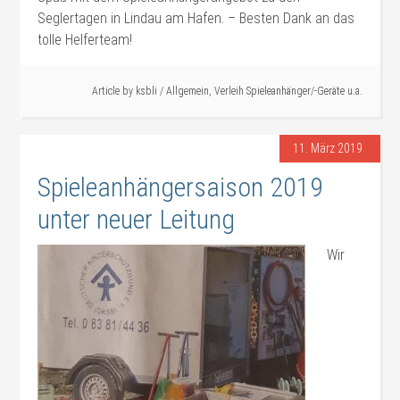
Seglertagen in Lindau am Hafen. – Besten Dank an das
tolle Helferteam!
#Verleih
Article by
ksbli
/
Allgemein
,
Verleih Spieleanhänger/-Geräte u.a.
11. März 2019
Spieleanhängersaison 2019
unter neuer Leitung
Wir