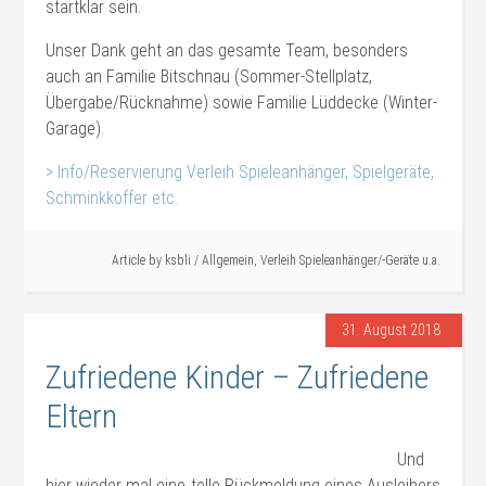
startklar sein.
Unser Dank geht an das gesamte Team, besonders
auch an Familie Bitschnau (Sommer-Stellplatz,
Übergabe/Rücknahme) sowie Familie Lüddecke (Winter-
Garage).
> Info/Reservierung Verleih Spieleanhänger, Spielgeräte,
Schminkkoffer etc.
#Verleih
Article by
ksbli
/
Allgemein
,
Verleih Spieleanhänger/-Geräte u.a.
31. August 2018
Zufriedene Kinder – Zufriedene
Eltern
Und
hier wieder mal eine tolle Rückmeldung eines Ausleihers