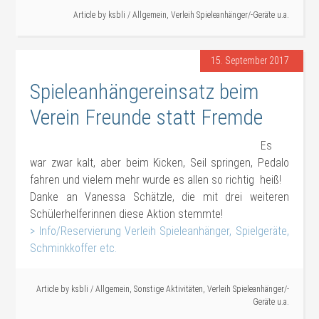
Article by
ksbli
/
Allgemein
,
Verleih Spieleanhänger/-Geräte u.a.
15. September 2017
Spieleanhängereinsatz beim
Verein Freunde statt Fremde
Es
war zwar kalt, aber beim Kicken, Seil springen, Pedalo
fahren und vielem mehr wurde es allen so richtig heiß!
Danke an Vanessa Schätzle, die mit drei weiteren
Schülerhelferinnen diese Aktion stemmte!
> Info/Reservierung Verleih Spieleanhänger, Spielgeräte,
Schminkkoffer etc.
#Verleih
#Sonstiges
Article by
ksbli
/
Allgemein
,
Sonstige Aktivitäten
,
Verleih Spieleanhänger/-
Geräte u.a.