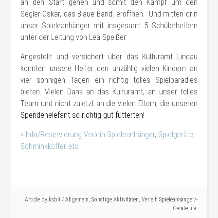
an den Start gehen und somit den Kampf um den
Segler-Oskar, das Blaue Band, eröffnen. Und mitten drin
unser Spieleanhänger mit insgesamt 5 Schülerhelfern
unter der Leitung von Lea Speißer
Angestellt und versichert über das Kulturamt Lindau
konnten unsere Helfer den unzählig vielen Kindern an
vier sonnigen Tagen ein richtig tolles Spielparadies
bieten. Vielen Dank an das Kulturamt, an unser tolles
Team und nicht zuletzt an die vielen Eltern, die unseren
Spendenelefant so richtig gut fütterten!
> Info/Reservierung Verleih Spieleanhänger, Spielgeräte,
Schminkkoffer etc.
#Sonstiges
#Verleih
Article by
ksbli
/
Allgemein
,
Sonstige Aktivitäten
,
Verleih Spieleanhänger/-
Geräte u.a.