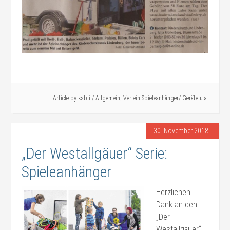
#Verleih
Article by
ksbli
/
Allgemein
,
Verleih Spieleanhänger/-Geräte u.a.
30. November 2018
„Der Westallgäuer“ Serie:
Spieleanhänger
Herzlichen
Dank an den
„Der
Westallgäuer“,