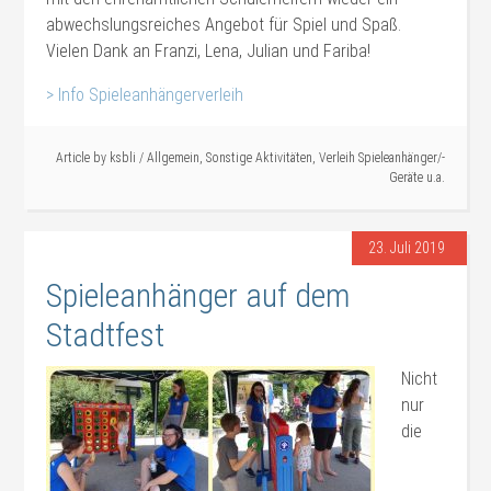
abwechslungsreiches Angebot für Spiel und Spaß.
Vielen Dank an Franzi, Lena, Julian und Fariba!
> Info Spieleanhängerverleih
#Verleih #Sonstiges
Article by
ksbli
/
Allgemein
,
Sonstige Aktivitäten
,
Verleih Spieleanhänger/-
Geräte u.a.
23. Juli 2019
Spieleanhänger auf dem
Stadtfest
Nicht
nur
die