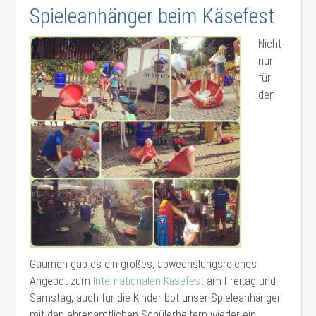
Spieleanhänger beim Käsefest
Nicht
nur
für
den
Gaumen gab es ein großes, abwechslungsreiches
Angebot zum
Internationalen Käsefest
am Freitag und
Samstag, auch für die Kinder bot unser Spieleanhänger
mit den ehrenamtlichen Schülerhelfern wieder ein