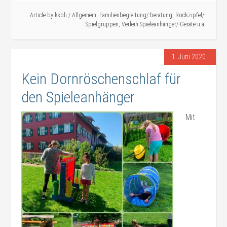
Article by
ksbli
/
Allgemein
,
Familienbegleitung/-beratung
,
Rockzipfel/-
Spielgruppen
,
Verleih Spieleanhänger/-Geräte u.a.
1. Juni 2020
Kein Dornröschenschlaf für
den Spieleanhänger
Mit