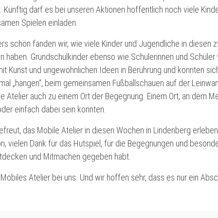
. Künftig darf es bei unseren Aktionen hoffentlich noch viele K
amen Spielen einladen.
s schön fanden wir, wie viele Kinder und Jugendliche in diesen 
n haben. Grundschulkinder ebenso wie Schülerinnen und Schüler 
t Kunst und ungewöhnlichen Ideen in Berührung und konnten sich 
mal „hängen“, beim gemeinsamen Fußballschauen auf der Leinwand
e Atelier auch zu einem Ort der Begegnung. Einem Ort, an dem M
er einfach dabei sein konnten.
freut, das Mobile Atelier in diesen Wochen in Lindenberg erlebe
n, vielen Dank für das Hutspiel, für die Begegnungen und besonder
Entdecken und Mitmachen gegeben habt.
 Mobiles Atelier bei uns. Und wir hoffen sehr, dass es nur ein Ab