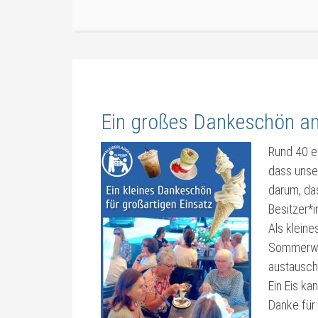
Ein großes Dankeschön an
Rund 40 e
dass unse
darum, da
Besitzer*i
Als klein
Sommerwet
austausch
Ein Eis ka
Danke für 