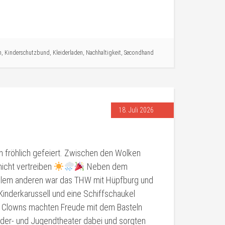
n
,
Kinderschutzbund
,
Kleiderladen
,
Nachhaltigkeit
,
Secondhand
18. Juli 2026
n fröhlich gefeiert. Zwischen den Wolken
nicht vertreiben
Neben dem
vielem anderen war das THW mit Hüpfburg und
 Kinderkarussell und eine Schiffschaukel
, Clowns machten Freude mit dem Basteln
nder- und Jugendtheater dabei und sorgten