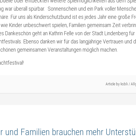
-Duelle oder entdeckten weitere Spielmöglichkeiten aus dem Spie
g war überall spürbar. Sonnenschein und ein Park voller Mensche
re. Für uns als Kinderschutzbund ist es jedes Jahr eine große Fr
 wie Kinder unbeschwert spielen, Familien gemeinsam Zeit verbri
es Dankeschön geht an Kathrin Felle von der Stadt Lindenberg für
tfestivals. Ebenso danken wir für das langjährige Vertrauen und
schönen gemeinsamen Veranstaltungen möglich machen.
chtfestival!
Article by
ksbli
/
All
r und Familien brauchen mehr Unterstü