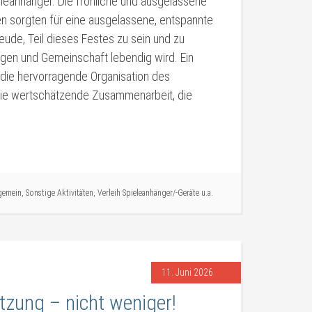
leanhänger. Die fröhliche und ausgelassene
n sorgten für eine ausgelassene, entspannte
eude, Teil dieses Festes zu sein und zu
ngen und Gemeinschaft lebendig wird. Ein
 die hervorragende Organisation des
 die wertschätzende Zusammenarbeit, die
gemein
,
Sonstige Aktivitäten
,
Verleih Spieleanhänger/-Geräte u.a.
11. Juni 2026
tzung – nicht weniger!