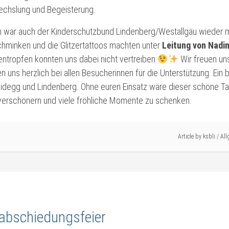
echslung und Begeisterung.
ch war auch der Kinderschutzbund Lindenberg/Westallgäu wieder m
chminken und die Glitzertattoos machten unter
Leitung von Nadi
entropfen konnten uns dabei nicht vertreiben
Wir freuen un
 uns herzlich bei allen Besucherinnen für die Unterstützung. Ei
eidegg und Lindenberg. Ohne euren Einsatz wäre dieser schöne 
 verschönern und viele fröhliche Momente zu schenken.
Article by
ksbli
/
All
abschiedungsfeier