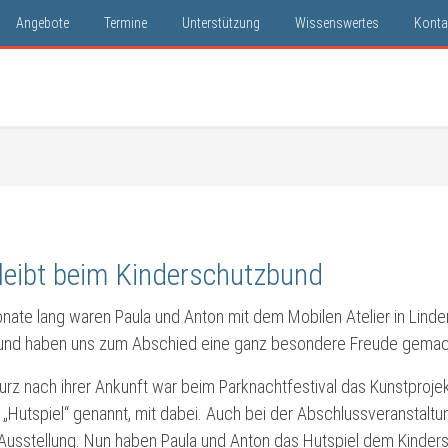
Angebote
Termine
Unterstützung
Wissenswertes
Konta
bleibt beim Kinderschutzbund
ate lang waren Paula und Anton mit dem Mobilen Atelier in Linde
 und haben uns zum Abschied eine ganz besondere Freude gemac
rz nach ihrer Ankunft war beim Parknachtfestival das Kunstprojekt
l „Hutspiel“ genannt, mit dabei. Auch bei der Abschlussveranstalt
 Ausstellung. Nun haben Paula und Anton das Hutspiel dem Kinde