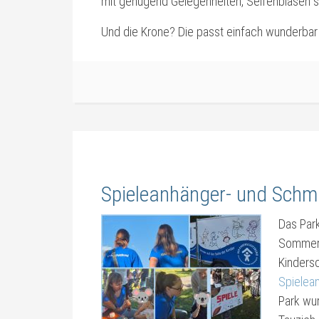
mit genügend Gelegenheiten, Seifenblasen s
Und die Krone? Die passt einfach wunderbar 
Spieleanhänger- und Schmi
Das Par
Sommert
Kinders
Spielea
Park wur