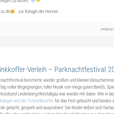
teigen zu lassen.
zu dir
…zur Königin der Herzen.
Article by
nkkoffer-Verleih – Parknachtfestival 2
knachtfestival bescherte wieder großen und kleinen Besucherin
ag voller Begegnungen, toller Musik von mega guten Band’s, Spie
chutzbund Lindenberg/Westallgäu war wieder mit dabei. Wie in d
nhänger und der Schminkkoffer
für das Fest gebucht und beides er
de gelacht, gespielt und ausprobiert. Die Kinder ließen sich fanta