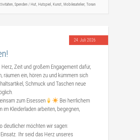
tivitäten
,
Spenden
/
Hut
,
Hutspiel
,
Kunst
,
Mobilesatelier
,
Tonan
24. Juli 2026
en!
el Herz, Zeit und großem Engagement dafür,
en, räumen ein, hören zu und kümmern sich
shaltsartikel, Schmuck und Taschen neue
glich.
emeinsam zum Eisessen
Bei herrlichem
 im Kleiderladen arbeiten, begegnen,
mso deutlicher möchten wir sagen:
 Einsatz. Ihr seid das Herz unseres