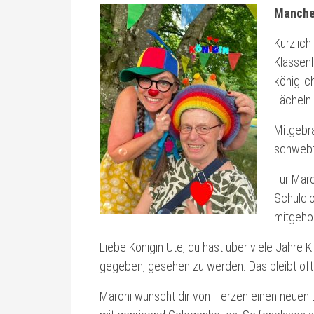
Manche 
Kürzlich
Klassenl
königlic
Lächeln
Mitgebra
schwebt
Für Mar
Schulclo
mitgeho
Liebe Königin Ute, du hast über viele Jahre 
gegeben, gesehen zu werden. Das bleibt oft v
Maroni wünscht dir von Herzen einen neuen L