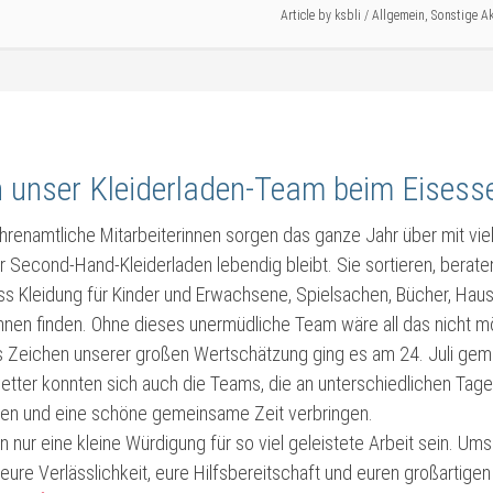
Article by
ksbli
/
Allgemein
,
Sonstige Ak
 unser Kleiderladen-Team beim Eisess
hrenamtliche Mitarbeiterinnen sorgen das ganze Jahr über mit vi
r Second-Hand-Kleiderladen lebendig bleibt. Sie sortieren, berat
ss Kleidung für Kinder und Erwachsene, Spielsachen, Bücher, Hau
nnen finden. Ohne dieses unermüdliche Team wäre all das nicht mö
es Zeichen unserer großen Wertschätzung ging es am 24. Juli g
ter konnten sich auch die Teams, die an unterschiedlichen Tagen
en und eine schöne gemeinsame Zeit verbringen.
nn nur eine kleine Würdigung für so viel geleistete Arbeit sein. U
eure Verlässlichkeit, eure Hilfsbereitschaft und euren großartigen