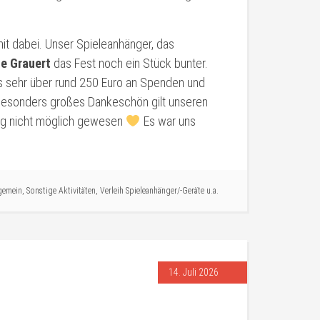
it dabei. Unser Spieleanhänger, das
ne Grauert
das Fest noch ein Stück bunter.
s sehr über rund 250 Euro an Spenden und
n besonders großes Dankeschön gilt unseren
Tag nicht möglich gewesen
Es war uns
gemein
,
Sonstige Aktivitäten
,
Verleih Spieleanhänger/-Geräte u.a.
14. Juli 2026