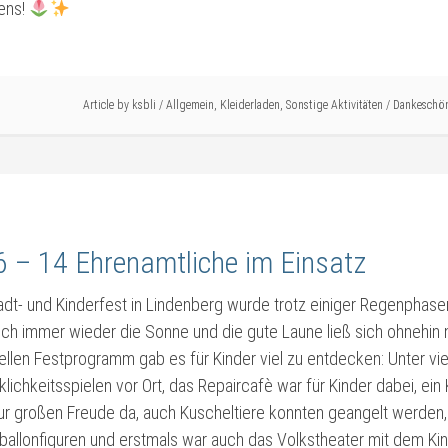
dens!
Article by
ksbli
/
Allgemein
,
Kleiderladen
,
Sonstige Aktivitäten
/
Dankeschö
6 – 14 Ehrenamtliche im Einsatz
dt- und Kinderfest in Lindenberg wurde trotz einiger Regenphase
ich immer wieder die Sonne und die gute Laune ließ sich ohnehin 
nellen Festprogramm gab es für Kinder viel zu entdecken: Unter 
lichkeitsspielen vor Ort, das Repaircafè war für Kinder dabei, ein
ur großen Freude da, auch Kuscheltiere konnten geangelt werden
ballonfiguren und erstmals war auch das Volkstheater mit dem Ki