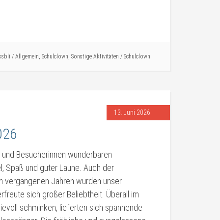
ksbli
/
Allgemein
,
Schulclown
,
Sonstige Aktivitäten
/
Schulclown
13. Juni 2026
026
ne und Besucherinnen wunderbaren
l, Spaß und guter Laune. Auch der
en vergangenen Jahren wurden unser
freute sich großer Beliebtheit. Überall im
sievoll schminken, lieferten sich spannende