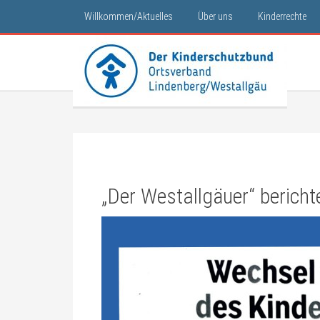
Willkommen/Aktuelles
Über uns
Kinderrechte
„Der Westallgäuer“ beric