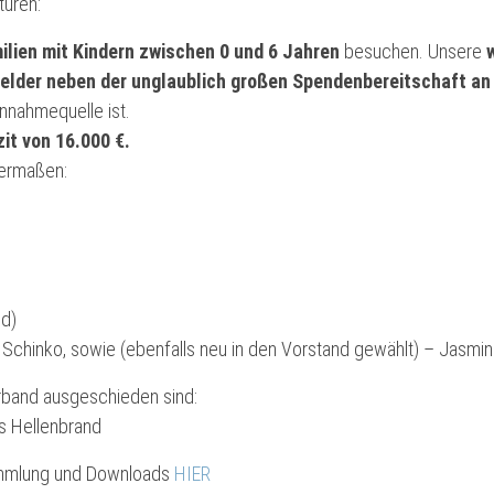
turen:
milien mit Kindern zwischen 0 und 6 Jahren
besuchen. Unsere
gelder neben der unglaublich großen Spendenbereitschaft a
nnahmequelle ist.
zit von 16.000 €.
dermaßen:
nd)
te Schinko, sowie (ebenfalls neu in den Vorstand gewählt) – Jasmi
erband ausgeschieden sind:
s Hellenbrand
ammlung und Downloads
HIER