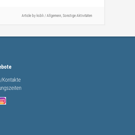
Article by
ksbli
/
Allgemein
,
Sonstige Aktivitäten
ebote
s/Kontakte
ungszeiten