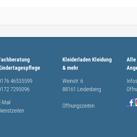
Fachberatung
Kleiderladen Kleidung
Alle
Kindertagespflege
& mehr
Ang
0176 46535599
Weinstr. 6
Info
0172 7295096
88161 Lindenberg
Öffn
E-Mail
Öffnungszeiten
Dienstzeiten