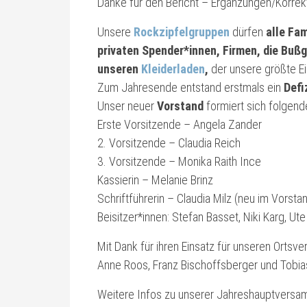
Danke für den Bericht – Ergänzungen/Korrek
Unsere
Rockzipfelgruppen
dürfen
alle Fa
privaten Spender*innen, Firmen, die Buß
unseren
Kleiderladen
,
der unsere größte Ei
Zum Jahresende entstand erstmals ein
Defi
Unser neuer
Vorstand
formiert sich folgen
Erste Vorsitzende – Angela Zander
2. Vorsitzende – Claudia Reich
3. Vorsitzende – Monika Raith Ince
Kassierin – Melanie Brinz
Schriftführerin – Claudia Milz (neu im Vorsta
Beisitzer*innen: Stefan Basset, Niki Karg, U
Mit Dank für ihren Einsatz für unseren Ortsv
Anne Roos, Franz Bischoffsberger und Tobia
Weitere Infos zu unserer Jahreshauptvers