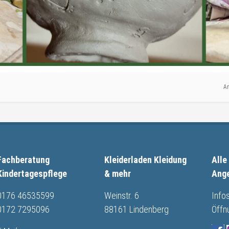
Ar
Fachberatung
Kleiderladen Kleidung
Alle
Kindertagespflege
& mehr
Ang
0176 46535599
Weinstr. 6
Info
0172 7295096
88161 Lindenberg
Öffn