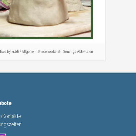
ticle by
ksbli
/
Allgemein
,
Kinderwerkstatt
,
Sonstige Aktivitäten
ebote
s/Kontakte
ungszeiten