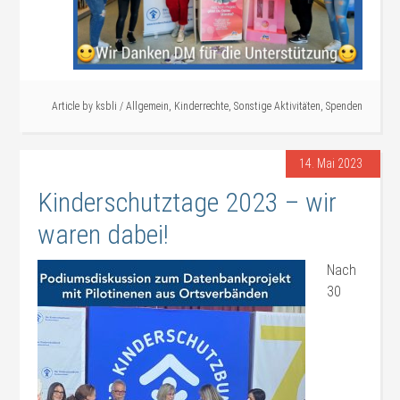
Article by
ksbli
/
Allgemein
,
Kinderrechte
,
Sonstige Aktivitäten
,
Spenden
14. Mai 2023
Kinderschutztage 2023 – wir
waren dabei!
Nach
30