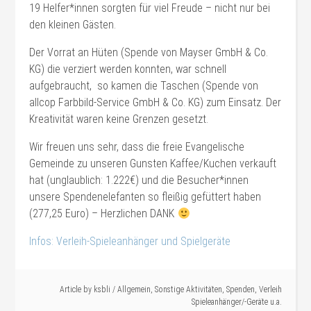
19 Helfer*innen sorgten für viel Freude – nicht nur bei
den kleinen Gästen.
Der Vorrat an Hüten (Spende von Mayser GmbH & Co.
KG) die verziert werden konnten, war schnell
aufgebraucht, so kamen die Taschen (Spende von
allcop Farbbild-Service GmbH & Co. KG) zum Einsatz. Der
Kreativität waren keine Grenzen gesetzt.
Wir freuen uns sehr, dass die freie Evangelische
Gemeinde zu unseren Gunsten Kaffee/Kuchen verkauft
hat (unglaublich: 1.222€) und die Besucher*innen
unsere Spendenelefanten so fleißig gefüttert haben
(277,25 Euro) – Herzlichen DANK
Infos: Verleih-Spieleanhänger und Spielgeräte
Article by
ksbli
/
Allgemein
,
Sonstige Aktivitäten
,
Spenden
,
Verleih
Spieleanhänger/-Geräte u.a.