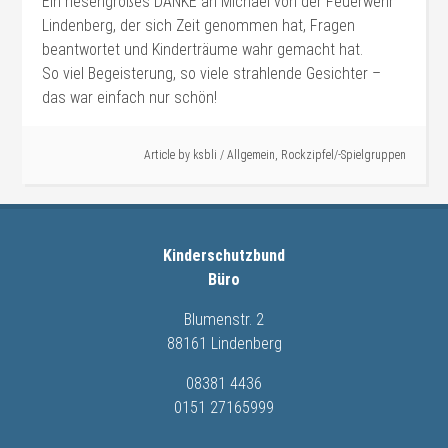
Ein riesengroßes DANKE an Michael von der Feuerwehr
Lindenberg, der sich Zeit genommen hat, Fragen
beantwortet und Kinderträume wahr gemacht hat.
So viel Begeisterung, so viele strahlende Gesichter –
das war einfach nur schön!
Article by
ksbli
/
Allgemein
,
Rockzipfel/-Spielgruppen
Kinderschutzbund
Büro
Blumenstr. 2
88161 Lindenberg
08381 4436
0151 27165999