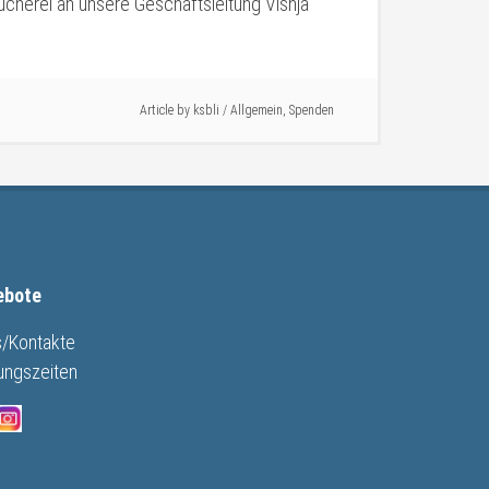
ücherei an unsere Geschäftsleitung Visnja
Article by
ksbli
/
Allgemein
,
Spenden
ebote
s/Kontakte
ungszeiten