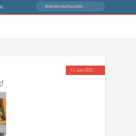
kt
17. Juni 2025
!