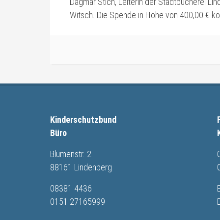
Dagmar Stich, Leiterin der Stadtbücherei Li
Witsch. Die Spende in Höhe von 400,00 € ko
Kinderschutzbund
Büro
Blumenstr. 2
88161 Lindenberg
08381 4436
0151 27165999