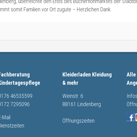
ndenberg, überreichte den Erlös des Bücherflohmarktes der Stadtb
mmt somit Familien vor Ort zugute – Herzlichen Dank.
Fachberatung
Kleiderladen Kleidung
Alle
Kindertagespflege
& mehr
Ang
0176 46535599
Weinstr. 6
Info
0172 7295096
88161 Lindenberg
Öffn
E-Mail
Öffnungszeiten
Dienstzeiten