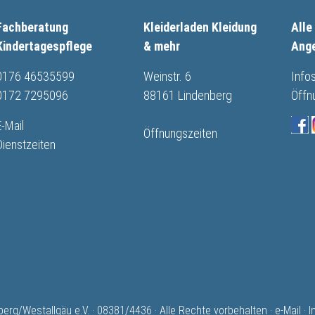
Fachberatung
Kleiderladen Kleidung
Alle
Kindertagespflege
& mehr
Ang
0176 46535599
Weinstr. 6
Info
0172 7295096
88161 Lindenberg
Öffn
E-Mail
Öffnungszeiten
Dienstzeiten
rg/Westallgäu e.V. · 08381/4436 · Alle Rechte vorbehalten ·
e-Mail
·
I